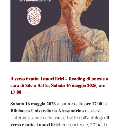
I𝐥 𝐯𝐞𝐫𝐬𝐨 𝐞̀ 𝐭𝐮𝐭𝐭𝐨: 𝐢 𝐧𝐮𝐨𝐯𝐢 𝐥𝐢𝐫𝐢𝐜𝐢 ~ Reading di poesie a
cura di Silvio Raffo, 𝐒𝐚𝐛𝐚𝐭𝐨 𝟏𝟔 𝐦𝐚𝐠𝐠𝐢𝐨 𝟐𝟎𝟐𝟔, ore
𝟏7.𝟎𝟎
𝐒𝐚𝐛𝐚𝐭𝐨 𝟏𝟔 𝐦𝐚𝐠𝐠𝐢𝐨 𝟐𝟎𝟐𝟔 a partire dalle 𝐨𝐫𝐞 𝟏𝟕:𝟎𝟎 la
𝐁𝐢𝐛𝐥𝐢𝐨𝐭𝐞𝐜𝐚 𝐔𝐧𝐢𝐯𝐞𝐫𝐬𝐢𝐭𝐚𝐫𝐢𝐚 𝐀𝐥𝐞𝐬𝐬𝐚𝐧𝐝𝐫𝐢𝐧𝐚 ospiterà
l’interpretazione delle poesie tratte dall’antologia 𝐈𝐥
𝐯𝐞𝐫𝐬𝐨 𝐞̀ 𝐭𝐮𝐭𝐭𝐨: 𝐢 𝐧𝐮𝐨𝐯𝐢 𝐥𝐢𝐫𝐢𝐜𝐢, edizioni Croce, 2024, da