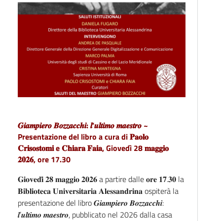
𝑮𝒊𝒂𝒎𝒑𝒊𝒆𝒓𝒐 𝑩𝒐𝒛𝒛𝒂𝒄𝒄𝒉𝒊: 𝒍’𝒖𝒍𝒕𝒊𝒎𝒐 𝒎𝒂𝒆𝒔𝒕𝒓𝒐 ~
Presentazione del libro a cura di 𝐏𝐚𝐨𝐥𝐨
𝐂𝐫𝐢𝐬𝐨𝐬𝐭𝐨𝐦𝐢 e 𝐂𝐡𝐢𝐚𝐫𝐚 𝐅𝐚𝐢𝐚, Giovedì 28 𝐦𝐚𝐠𝐠𝐢𝐨
𝟐𝟎𝟐𝟔, ore 17.30
𝐆𝐢𝐨𝐯𝐞𝐝𝐢̀ 𝟐𝟖 𝐦𝐚𝐠𝐠𝐢𝐨 𝟐𝟎𝟐𝟔 a partire dalle 𝐨𝐫𝐞 𝟏𝟕.𝟑𝟎 la
𝐁𝐢𝐛𝐥𝐢𝐨𝐭𝐞𝐜𝐚 𝐔𝐧𝐢𝐯𝐞𝐫𝐬𝐢𝐭𝐚𝐫𝐢𝐚 𝐀𝐥𝐞𝐬𝐬𝐚𝐧𝐝𝐫𝐢𝐧𝐚 ospiterà la
presentazione del libro 𝑮𝒊𝒂𝒎𝒑𝒊𝒆𝒓𝒐 𝑩𝒐𝒛𝒛𝒂𝒄𝒄𝒉𝒊:
𝒍’𝒖𝒍𝒕𝒊𝒎𝒐 𝒎𝒂𝒆𝒔𝒕𝒓𝒐, pubblicato nel 2026 dalla casa