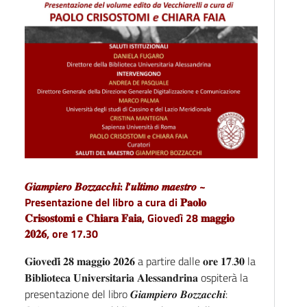
𝑮𝒊𝒂𝒎𝒑𝒊𝒆𝒓𝒐 𝑩𝒐𝒛𝒛𝒂𝒄𝒄𝒉𝒊: 𝒍’𝒖𝒍𝒕𝒊𝒎𝒐 𝒎𝒂𝒆𝒔𝒕𝒓𝒐 ~
Presentazione del libro a cura di 𝐏𝐚𝐨𝐥𝐨
𝐂𝐫𝐢𝐬𝐨𝐬𝐭𝐨𝐦𝐢 e 𝐂𝐡𝐢𝐚𝐫𝐚 𝐅𝐚𝐢𝐚, Giovedì 28 𝐦𝐚𝐠𝐠𝐢𝐨
𝟐𝟎𝟐𝟔, ore 17.30
𝐆𝐢𝐨𝐯𝐞𝐝𝐢̀ 𝟐𝟖 𝐦𝐚𝐠𝐠𝐢𝐨 𝟐𝟎𝟐𝟔 a partire dalle 𝐨𝐫𝐞 𝟏𝟕.𝟑𝟎 la
𝐁𝐢𝐛𝐥𝐢𝐨𝐭𝐞𝐜𝐚 𝐔𝐧𝐢𝐯𝐞𝐫𝐬𝐢𝐭𝐚𝐫𝐢𝐚 𝐀𝐥𝐞𝐬𝐬𝐚𝐧𝐝𝐫𝐢𝐧𝐚 ospiterà la
presentazione del libro 𝑮𝒊𝒂𝒎𝒑𝒊𝒆𝒓𝒐 𝑩𝒐𝒛𝒛𝒂𝒄𝒄𝒉𝒊: