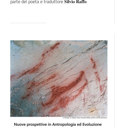
parte del poeta e traduttore 𝐒𝐢𝐥𝐯𝐢𝐨 𝐑𝐚𝐟𝐟𝐨.