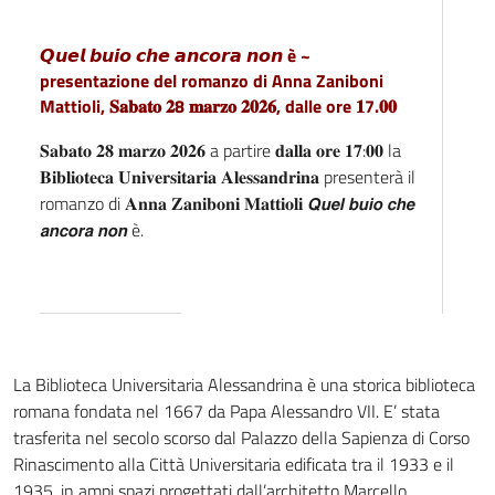
𝙌𝙪𝙚𝙡 𝙗𝙪𝙞𝙤 𝙘𝙝𝙚 𝙖𝙣𝙘𝙤𝙧𝙖 𝙣𝙤𝙣 è ~
presentazione del romanzo di Anna Zaniboni
Mattioli, 𝐒𝐚𝐛𝐚𝐭𝐨 𝟐8 𝐦𝐚𝐫𝐳𝐨 𝟐𝟎𝟐𝟔, dalle ore 𝟏7.𝟎𝟎
𝐒𝐚𝐛𝐚𝐭𝐨 𝟐𝟖 𝐦𝐚𝐫𝐳𝐨 𝟐𝟎𝟐𝟔 a partire 𝐝𝐚𝐥𝐥𝐚 𝐨𝐫𝐞 𝟏𝟕:𝟎𝟎 la
𝐁𝐢𝐛𝐥𝐢𝐨𝐭𝐞𝐜𝐚 𝐔𝐧𝐢𝐯𝐞𝐫𝐬𝐢𝐭𝐚𝐫𝐢𝐚 𝐀𝐥𝐞𝐬𝐬𝐚𝐧𝐝𝐫𝐢𝐧𝐚 presenterà il
romanzo di 𝐀𝐧𝐧𝐚 𝐙𝐚𝐧𝐢𝐛𝐨𝐧𝐢 𝐌𝐚𝐭𝐭𝐢𝐨𝐥𝐢 𝙌𝙪𝙚𝙡 𝙗𝙪𝙞𝙤 𝙘𝙝𝙚
𝙖𝙣𝙘𝙤𝙧𝙖 𝙣𝙤𝙣 è.
La Biblioteca Universitaria Alessandrina è una storica biblioteca
romana fondata nel 1667 da Papa Alessandro VII. E’ stata
trasferita nel secolo scorso dal Palazzo della Sapienza di Corso
Rinascimento alla Città Universitaria edificata tra il 1933 e il
1935, in ampi spazi progettati dall’architetto Marcello