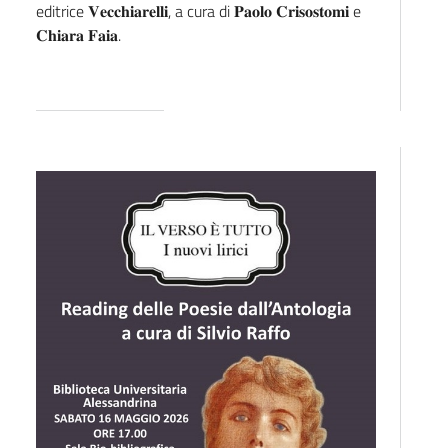
editrice 𝐕𝐞𝐜𝐜𝐡𝐢𝐚𝐫𝐞𝐥𝐥𝐢, a cura di 𝐏𝐚𝐨𝐥𝐨 𝐂𝐫𝐢𝐬𝐨𝐬𝐭𝐨𝐦𝐢 e
𝐂𝐡𝐢𝐚𝐫𝐚 𝐅𝐚𝐢𝐚.