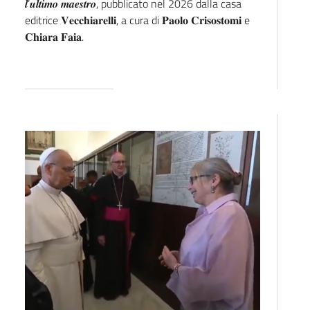
𝒍’𝒖𝒍𝒕𝒊𝒎𝒐 𝒎𝒂𝒆𝒔𝒕𝒓𝒐, pubblicato nel 2026 dalla casa
editrice 𝐕𝐞𝐜𝐜𝐡𝐢𝐚𝐫𝐞𝐥𝐥𝐢, a cura di 𝐏𝐚𝐨𝐥𝐨 𝐂𝐫𝐢𝐬𝐨𝐬𝐭𝐨𝐦𝐢 e
𝐂𝐡𝐢𝐚𝐫𝐚 𝐅𝐚𝐢𝐚.