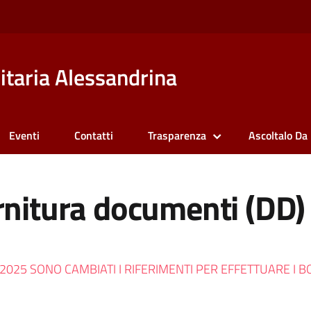
itaria Alessandrina
Eventi
Contatti
Trasparenza
Ascoltalo Da
rnitura documenti (DD)
025 SONO CAMBIATI I RIFERIMENTI PER EFFETTUARE I BONI