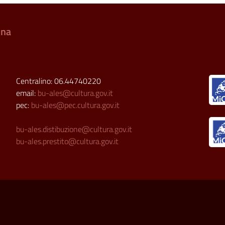
ina
Centralino: 06.44740220
email:
bu-ales@cultura.gov.it
pec:
bu-ales@pec.cultura.gov.it
bu-ales.distibuzione@cultura.gov.it
bu-ales.prestito@cultura.gov.it