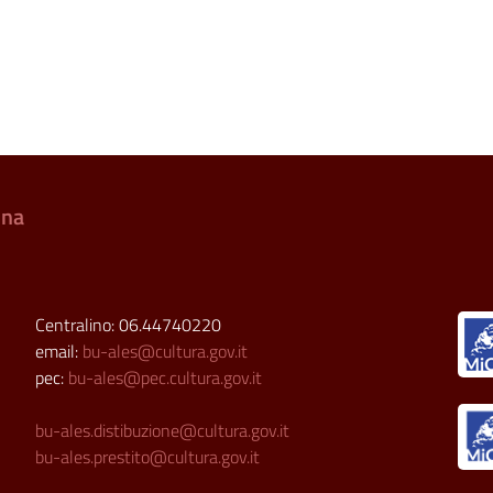
ina
Centralino: 06.44740220
email:
bu-ales@cultura.gov.it
pec:
bu-ales@pec.cultura.gov.it
bu-ales.distibuzione@cultura.gov.it
bu-ales.prestito@cultura.gov.it