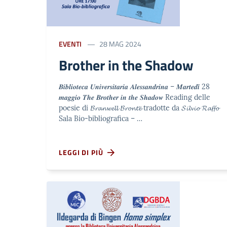
EVENTI
28 MAG 2024
Brother in the Shadow
𝑩𝒊𝒃𝒍𝒊𝒐𝒕𝒆𝒄𝒂 𝑼𝒏𝒊𝒗𝒆𝒓𝒔𝒊𝒕𝒂𝒓𝒊𝒂 𝑨𝒍𝒆𝒔𝒔𝒂𝒏𝒅𝒓𝒊𝒏𝒂 – 𝑴𝒂𝒓𝒕𝒆𝒅𝒊̀ 28
𝒎𝒂𝒈𝒈𝒊𝒐 𝑻𝒉𝒆 𝑩𝒓𝒐𝒕𝒉𝒆𝒓 𝒊𝒏 𝒕𝒉𝒆 𝑺𝒉𝒂𝒅𝒐𝒘 Reading delle
poesie di 𝓑𝓻𝓪𝓷𝔀𝓮𝓵𝓵 𝓑𝓻𝓸𝓷𝓽𝓮̈ tradotte da 𝓢𝓲𝓵𝓿𝓲𝓸 𝓡𝓪𝓯𝓯𝓸
Sala Bio-bibliografica – …
LEGGI DI PIÙ