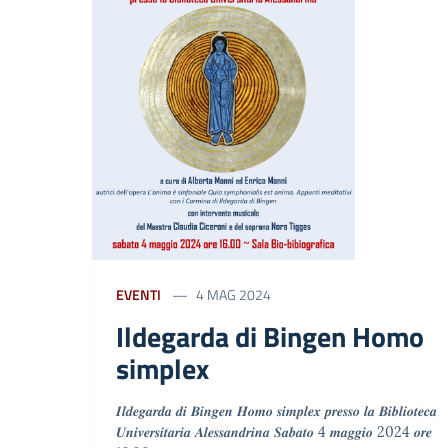
EVENTI
4 MAG 2024
Ildegarda di Bingen Homo
simplex
𝑰𝒍𝒅𝒆𝒈𝒂𝒓𝒅𝒂 𝒅𝒊 𝑩𝒊𝒏𝒈𝒆𝒏 𝑯𝒐𝒎𝒐 𝒔𝒊𝒎𝒑𝒍𝒆𝒙 𝒑𝒓𝒆𝒔𝒔𝒐 𝒍𝒂 𝑩𝒊𝒃𝒍𝒊𝒐𝒕𝒆𝒄𝒂
𝑼𝒏𝒊𝒗𝒆𝒓𝒔𝒊𝒕𝒂𝒓𝒊𝒂 𝑨𝒍𝒆𝒔𝒔𝒂𝒏𝒅𝒓𝒊𝒏𝒂 𝑺𝒂𝒃𝒂𝒕𝒐 4 𝒎𝒂𝒈𝒈𝒊𝒐 2024 𝒐𝒓𝒆