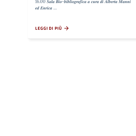
16.00 𝑺𝒂𝒍𝒂 𝑩𝒊𝒐-𝒃𝒊𝒃𝒍𝒊𝒐𝒈𝒓𝒂𝒇𝒊𝒄𝒂 𝒂 𝒄𝒖𝒓𝒂 𝒅𝒊 𝑨𝒍𝒃𝒆𝒓𝒕𝒂 𝑴𝒂𝒏𝒏𝒊
𝒆𝒅 𝑬𝒏𝒓𝒊𝒄𝒂 …
LEGGI DI PIÙ