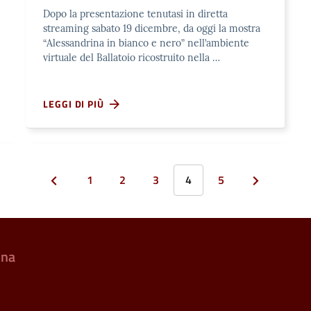
Dopo la presentazione tenutasi in diretta
streaming sabato 19 dicembre, da oggi la mostra
“Alessandrina in bianco e nero” nell’ambiente
virtuale del Ballatoio ricostruito nella …
LEGGI DI PIÙ
1
2
3
4
5
ina