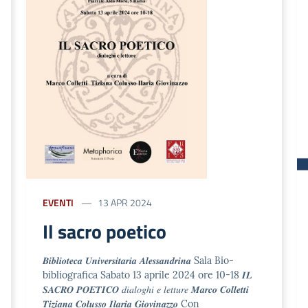
EVENTI
13 APR 2024
Il sacro poetico
𝑩𝒊𝒃𝒍𝒊𝒐𝒕𝒆𝒄𝒂 𝑼𝒏𝒊𝒗𝒆𝒓𝒔𝒊𝒕𝒂𝒓𝒊𝒂 𝑨𝒍𝒆𝒔𝒔𝒂𝒏𝒅𝒓𝒊𝒏𝒂 Sala Bio-
bibliografica Sabato 13 aprile 2024 ore 10-18 𝑰𝑳
𝑺𝑨𝑪𝑹𝑶 𝑷𝑶𝑬𝑻𝑰𝑪𝑶 𝑑𝑖𝑎𝑙𝑜𝑔ℎ𝑖 𝑒 𝑙𝑒𝑡𝑡𝑢𝑟𝑒 𝑴𝒂𝒓𝒄𝒐 𝑪𝒐𝒍𝒍𝒆𝒕𝒕𝒊
𝑻𝒊𝒛𝒊𝒂𝒏𝒂 𝑪𝒐𝒍𝒖𝒔𝒔𝒐 𝑰𝒍𝒂𝒓𝒊𝒂 𝑮𝒊𝒐𝒗𝒊𝒏𝒂𝒛𝒛𝒐 Con