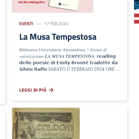
EVENTI
17 FEB 2024
La Musa Tempestosa
𝐵𝑖𝑏𝑙𝑖𝑜𝑡𝑒𝑐𝑎 𝑈𝑛𝑖𝑣𝑒𝑟𝑠𝑖𝑡𝑎𝑟𝑖𝑎 𝐴𝑙𝑒𝑠𝑠𝑎𝑛𝑑𝑟𝑖𝑛𝑎 – 𝐸𝑣𝑒𝑛𝑡𝑜 𝑑𝑖
𝑣𝑎𝑙𝑜𝑟𝑖𝑧𝑧𝑎𝑧𝑖𝑜𝑛𝑒 𝑳𝑨 𝑴𝑼𝑺𝑨 𝑻𝑬𝑴𝑷𝑬𝑺𝑻𝑶𝑺𝑨: 𝗿𝗲𝗮𝗱𝗶𝗻𝗴
𝗱𝗲𝗹𝗹𝗲 𝗽𝗼𝗲𝘀𝗶𝗲 𝗱𝗶 𝗘𝗺𝗶𝗹𝘆 𝗕𝗿𝗼𝗻𝘁𝗲̈ 𝘁𝗿𝗮𝗱𝗼𝘁𝘁𝗲 𝗱𝗮
𝗦𝗶𝗹𝘃𝗶𝗼 𝗥𝗮𝗳𝗳𝗼 SABATO 17 FEBBRAIO 2024 ORE …
LEGGI DI PIÙ